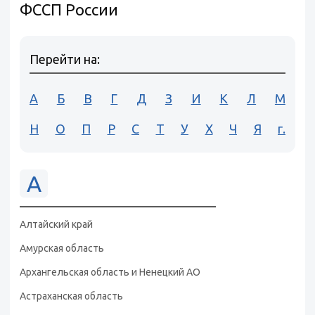
ФССП России
Перейти на:
А
Б
В
Г
Д
З
И
К
Л
М
Н
О
П
Р
С
Т
У
Х
Ч
Я
г.
А
Алтайский край
Амурская область
Архангельская область и Ненецкий АО
Астраханская область