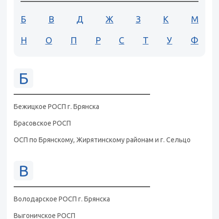
Б
В
Д
Ж
З
К
М
Н
О
П
Р
С
Т
У
Ф
Б
Бежицкое РОСП г. Брянска
Брасовское РОСП
ОСП по Брянскому, Жирятинскому районам и г. Сельцо
В
Володарское РОСП г. Брянска
Выгоничское РОСП