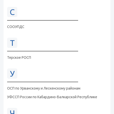
С
СООУПДС
Т
Терское РОСП
У
ОСП по Урванскому и Лескенскому районам
УФССП России по Кабардино-Балкарской Республике
Ч