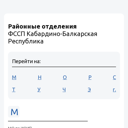
Районные отделения
ФССП Кабардино-Балкарская
Республика
Перейти на:
М
Н
О
Р
С
Т
У
Ч
Э
г.
М