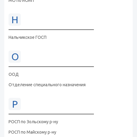
МО по ИОИП
Н
Нальчикское ГОСП
О
ООД
Отделение специального назначения
Р
РОСП по Зольскому р-ну
РОСП по Майскому р-ну