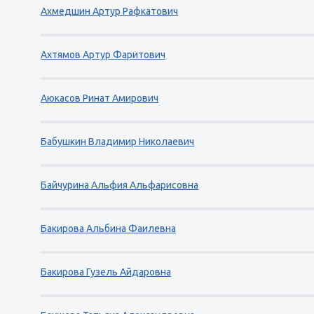
Ахмедшин Артур Рафкатович
Ахтямов Артур Фаритович
Аюкасов Ринат Амирович
Бабушкин Владимир Николаевич
Байчурина Альфия Альфарисовна
Бакирова Альбина Фаилевна
Бакирова Гузель Айдаровна