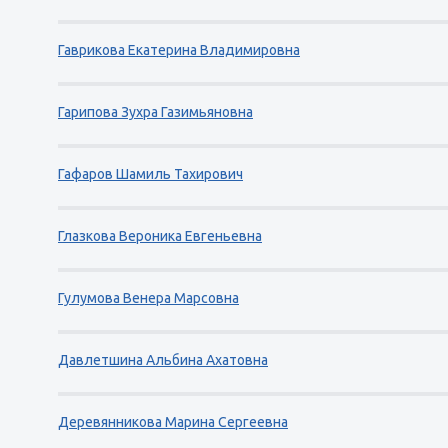
Гаврикова Екатерина Владимировна
Гарипова Зухра Газимьяновна
Гафаров Шамиль Тахирович
Глазкова Вероника Евгеньевна
Гулумова Венера Марсовна
Давлетшина Альбина Ахатовна
Деревянникова Марина Сергеевна