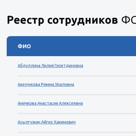
Реестр сотрудников
ФС
ФИО
Абдуллина Лилия Гизетдиновна
Аккучукова Римма Ураловна
Аничкова Анастасия Алексеевна
Асылгужин Айгиз Хакимович