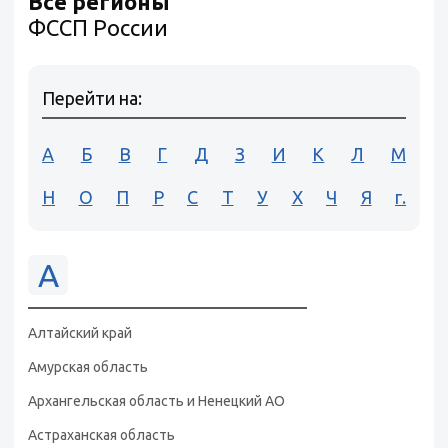
Все регионы
ФССП России
Перейти на:
А
Б
В
Г
Д
З
И
К
Л
М
Н
О
П
Р
С
Т
У
Х
Ч
Я
г.
А
Алтайский край
Амурская область
Архангельская область и Ненецкий АО
Астраханская область