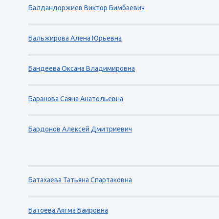
Балдандоржиев Виктор Бимбаевич
Бальжирова Алена Юрьевна
Бандеева Оксана Владимировна
Баранова Саяна Анатольевна
Бардонов Алексей Дмитриевич
Батахаева Татьяна Спартаковна
Батоева Аягма Баировна