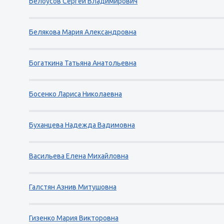
Белоусов Сергей Владимирович
Белякова Мария Александровна
Богаткина Татьяна Анатольевна
Босенко Лариса Николаевна
Буханцева Надежда Вадимовна
Васильева Елена Михайловна
Галстян Азнив Митушовна
Гизенко Мария Викторовна