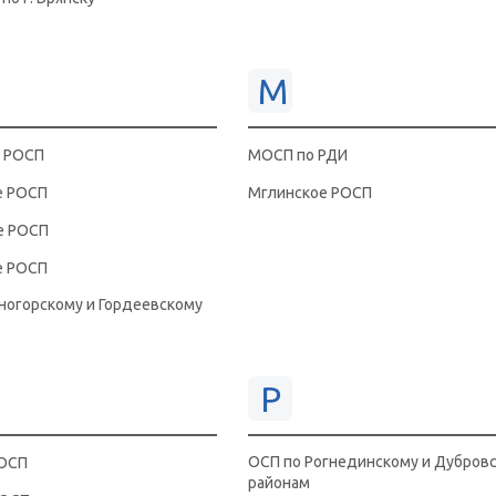
М
е РОСП
МОСП по РДИ
е РОСП
Мглинское РОСП
е РОСП
е РОСП
ногорскому и Гордеевскому
Р
ОСП по Рогнединскому и Дубров
РОСП
районам