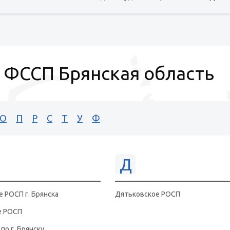
ФССП Брянская область
О
П
Р
С
Т
У
Ф
Д
 РОСП г. Брянска
Дятьковское РОСП
е РОСП
по г. Брянску