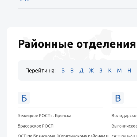
Районные отделения
Перейти на:
Б
В
Д
Ж
З
К
М
Н
Б
В
Бежицкое РОСП г. Брянска
Володарское
Брасовское РОСП
Выгоничско
ОСП по Брянскому, Жирятинскому районам и
ОСП по ВАШ 