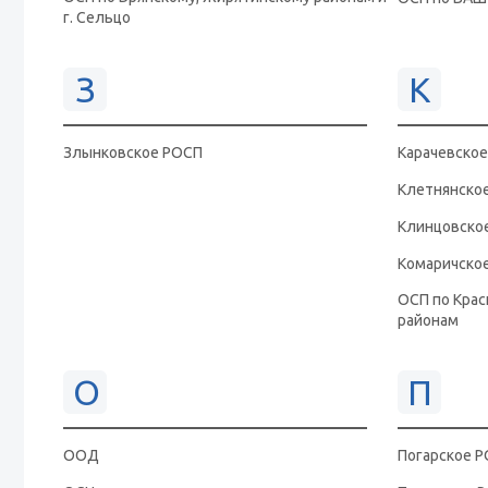
г. Сельцо
З
К
Злынковское РОСП
Карачевско
Клетнянско
Клинцовско
Комаричско
ОСП по Крас
районам
О
П
ООД
Погарское 