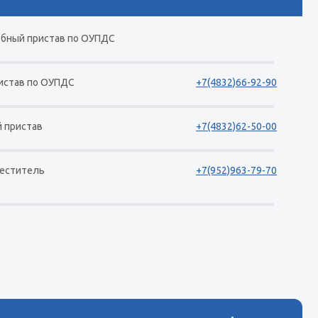
ебный пристав по ОУПДС
ристав по ОУПДС
+7(4832)66-92-90
й пристав
+7(4832)62-50-00
меститель
+7(952)963-79-70