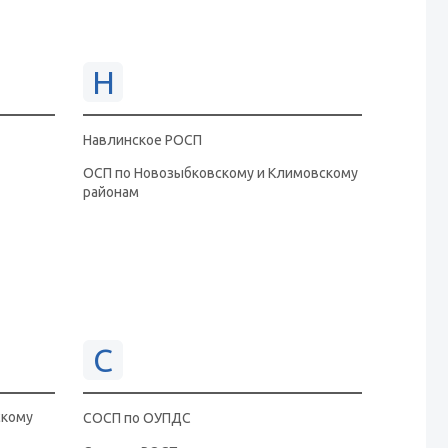
Н
Навлинское РОСП
ОСП по Новозыбковскому и Климовскому
районам
С
скому
СОСП по ОУПДС