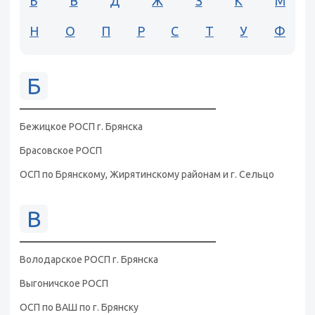
Б
В
Д
Ж
З
К
М
Н
О
П
Р
С
Т
У
Ф
Б
Бежицкое РОСП г. Брянска
Брасовское РОСП
ОСП по Брянскому, Жирятинскому районам и г. Сельцо
В
Володарское РОСП г. Брянска
Выгоничское РОСП
ОСП по ВАШ по г. Брянску