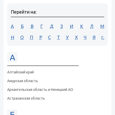
Перейти на:
А
Б
В
Г
Д
З
И
К
Л
М
Н
О
П
Р
С
Т
У
Х
Ч
Я
г.
А
Алтайский край
Амурская область
Архангельская область и Ненецкий АО
Астраханская область
Б