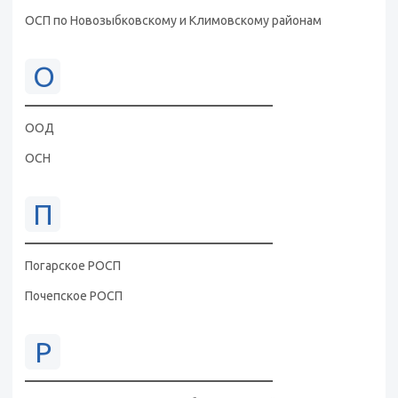
ОСП по Новозыбковскому и Климовскому районам
О
ООД
ОСН
П
Погарское РОСП
Почепское РОСП
Р