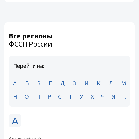
Все регионы
ФССП России
Перейти на:
А
Б
В
Г
Д
З
И
К
Л
М
Н
О
П
Р
С
Т
У
Х
Ч
Я
г.
А
Алтайский край