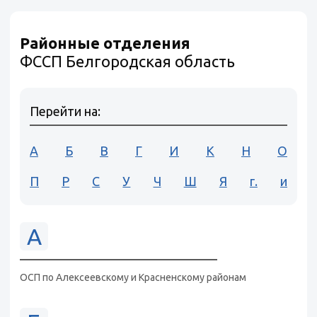
Районные отделения
ФССП Белгородская область
Перейти на:
А
Б
В
Г
И
К
Н
О
П
Р
С
У
Ч
Ш
Я
г.
и
А
ОСП по Алексеевскому и Красненскому районам