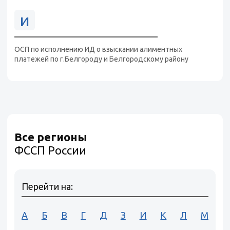
и
ОСП по исполнению ИД о взыскании алиментных
платежей по г.Белгороду и Белгородскому району
Все регионы
ФССП России
Перейти на:
А
Б
В
Г
Д
З
И
К
Л
М