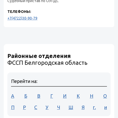
Судебный пристав по ОУПДС
ТЕЛЕФОНЫ:
+7(4722)30-90-79
Районные отделения
ФССП Белгородская область
Перейти на:
А
Б
В
Г
И
К
Н
О
П
Р
С
У
Ч
Ш
Я
г.
и