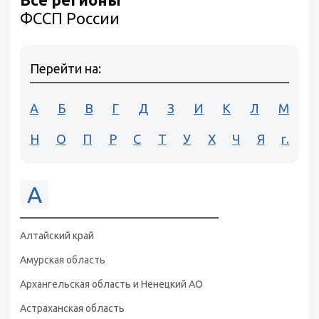
ФССП России
Перейти на:
А
Б
В
Г
Д
З
И
К
Л
М
Н
О
П
Р
С
Т
У
Х
Ч
Я
г.
А
Алтайский край
Амурская область
Архангельская область и Ненецкий АО
Астраханская область