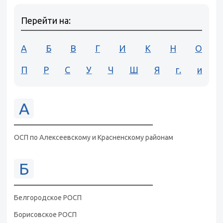
Перейти на:
А
Б
В
Г
И
К
Н
О
П
Р
С
У
Ч
Ш
Я
г.
и
А
ОСП по Алексеевскому и Красненскому районам
Б
Белгородское РОСП
Борисовское РОСП