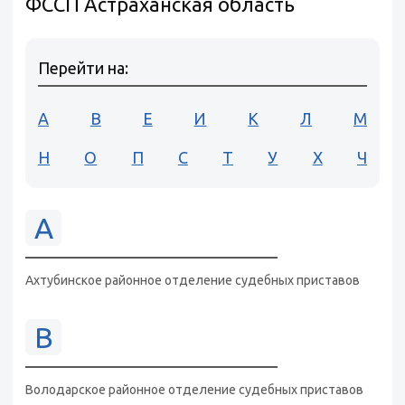
ФССП Астраханская область
Перейти на:
А
В
Е
И
К
Л
М
Н
О
П
С
Т
У
Х
Ч
А
Ахтубинское районное отделение судебных приставов
В
Володарское районное отделение судебных приставов