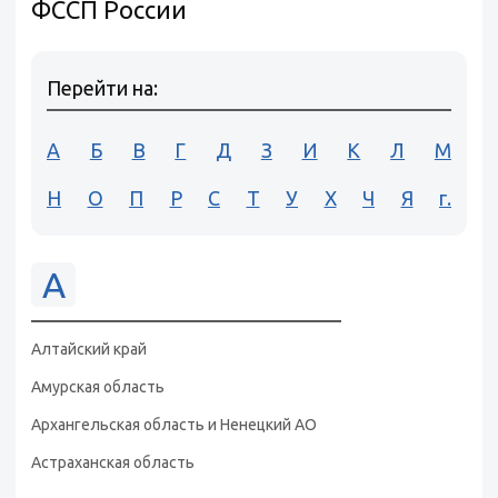
ФССП России
Перейти на:
А
Б
В
Г
Д
З
И
К
Л
М
Н
О
П
Р
С
Т
У
Х
Ч
Я
г.
А
Алтайский край
Амурская область
Архангельская область и Ненецкий АО
Астраханская область