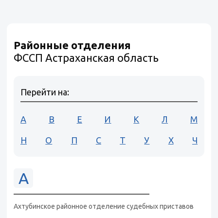
Районные отделения
ФССП Астраханская область
Перейти на:
А
В
Е
И
К
Л
М
Н
О
П
С
Т
У
Х
Ч
А
Ахтубинское районное отделение судебных приставов