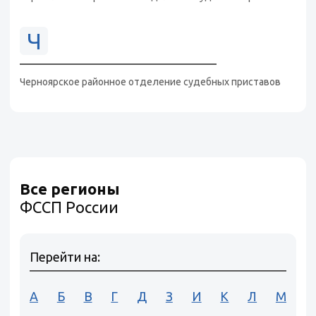
Ч
Черноярское районное отделение судебных приставов
Все регионы
ФССП России
Перейти на:
А
Б
В
Г
Д
З
И
К
Л
М