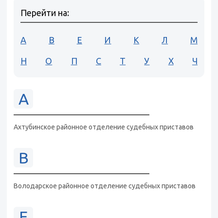
Перейти на:
А
В
Е
И
К
Л
М
Н
О
П
С
Т
У
Х
Ч
А
Ахтубинское районное отделение судебных приставов
В
Володарское районное отделение судебных приставов
Е