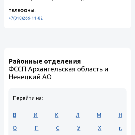
ТЕЛЕФОНЫ:
+7(818)266-11-82
Районные отделения
ФССП Архангельская область и
Ненецкий АО
Перейти на:
В
И
К
Л
М
Н
О
П
С
У
Х
г.