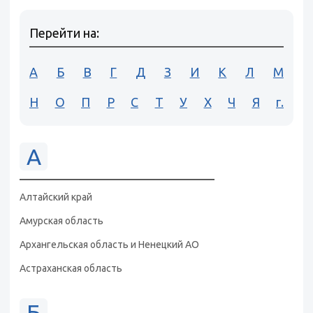
Перейти на:
А
Б
В
Г
Д
З
И
К
Л
М
Н
О
П
Р
С
Т
У
Х
Ч
Я
г.
А
Алтайский край
Амурская область
Архангельская область и Ненецкий АО
Астраханская область
Б