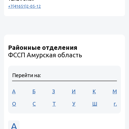
+7(41651)2-05-12
Районные отделения
ФССП Амурская область
Перейти на:
А
Б
З
И
К
М
О
С
Т
У
Ш
г.
А