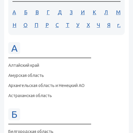
А
Б
В
Г
Д
З
И
К
Л
М
Н
О
П
Р
С
Т
У
Х
Ч
Я
г.
А
Алтайский край
Амурская область
Архангельская область и Ненецкий АО
Астраханская область
Б
Белгородская область